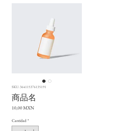
SKU: 364115376135191
商品名
Precio
10,00 MXN
Cantidad
*