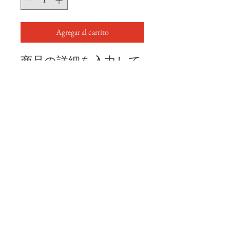
Agregar al carrito
商品の詳細を入力して
ください。あなたの商
品の特徴やおすすめの
ポイントをわかりやす
く説明しましょう。
商品情報
商品の詳細を入力してください。サイ
返品・返金ポリシー
ズ、素材、取扱説明に加え、商品の特
徴やおすすめのポイントなどを説明し
ましょう。
返品・返金ポリシーを入力してくださ
商品の配送について
い。顧客が商品に満足しなかった場合
や、不備があった場合に行う手続きの