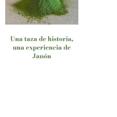
Una taza de historia,
una experiencia de
Japón
Mensaje de la dueña
En SUI, no solo servimos matcha:
compartimos una herencia.
Soy originaria de Kioto, una ciudad donde
cada rincón respira tradición. Mi padre es
de Uji, región famosa por producir el
matcha más fino de Japón, y mi madre
trabajó durante años con la escuela de té